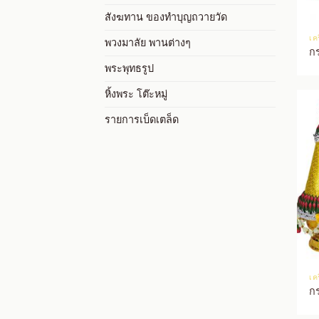
สังฆทาน ของทำบุญถวายวัด
เค
พวงมาลัย พานต่างๆ
ก
พระพุทธรูป
หิ้งพระ โต๊ะหมู่
รายการเบ็ดเตล็ด
เค
ก