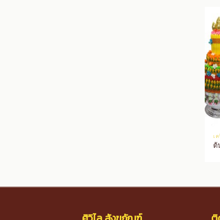
เค
ต้
ศิวิไล สังฆภัณฑ์
ติ