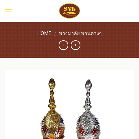
Skip
to
content
HOME
พวงมาลัย พานต่างๆ
/