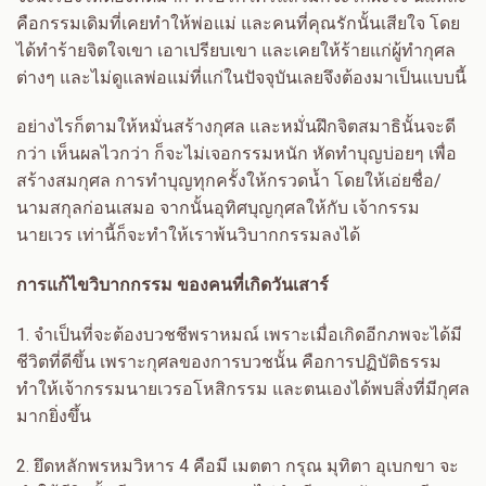
คือกรรมเดิมที่เคยทำให้พ่อแม่ และคนที่คุณรักนั้นเสียใจ โดย
ได้ทำร้ายจิตใจเขา เอาเปรียบเขา และเคยให้ร้ายแก่ผู้ทำกุศล
ต่างๆ และไม่ดูแลพ่อแม่ที่แก่ในปัจจุบันเลยจึงต้องมาเป็นแบบนี้
อย่างไรก็ตามให้หมั่นสร้างกุศล และหมั่นฝึกจิตสมาธินั้นจะดี
กว่า เห็นผลไวกว่า ก็จะไม่เจอกรรมหนัก หัดทำบุญบ่อยๆ เพื่อ
สร้างสมกุศล การทำบุญทุกครั้งให้กรวดน้ำ โดยให้เอ่ยชื่อ/
นามสกุลก่อนเสมอ จากนั้นอุทิศบุญกุศลให้กับ เจ้ากรรม
นายเวร เท่านี้ก็จะทำให้เราพ้นวิบากกรรมลงได้
การแก้ไขวิบากกรรม ของคนที่เกิดวันเสาร์
1.
จำเป็นที่จะต้องบวชชีพราหมณ์ เพราะเมื่อเกิดอีกภพจะได้มี
ชีวิตที่ดีขึ้น เพราะกุศลของการบวชนั้น คือการปฏิบัติธรรม
ทำให้เจ้ากรรมนายเวรอโหสิกรรม และตนเองได้พบสิ่งที่มีกุศล
มากยิ่งขึ้น
2.
ยึดหลักพรหมวิหาร
4
คือมี เมตตา กรุณ มุทิตา อุเบกขา จะ